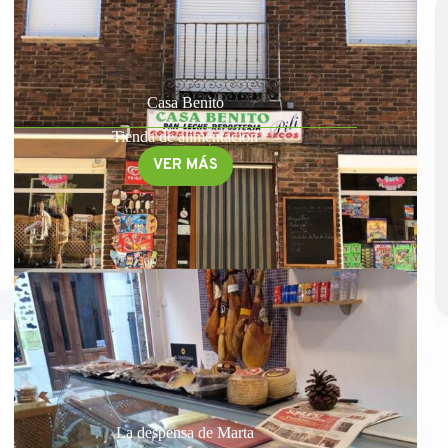
Casa Benito
Tienda de alimentación
VER MÁS
Casa
Benito
La despensa de Marta