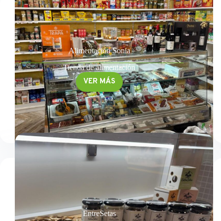
Alimentación Sonia
Tienda de alimentación
VER MÁS
Alimentación
Sonia
EntreSetas