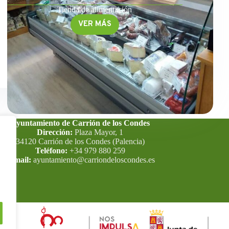
Tienda de alimentación
VER MÁS
La
despensa
de
Marta
Ayuntamiento de Carrión de los Condes
Dirección:
Plaza Mayor, 1
34120 Carrión de los Condes (Palencia)
Teléfono:
+34 979 880 259
E-mail:
ayuntamiento@carriondeloscondes.es